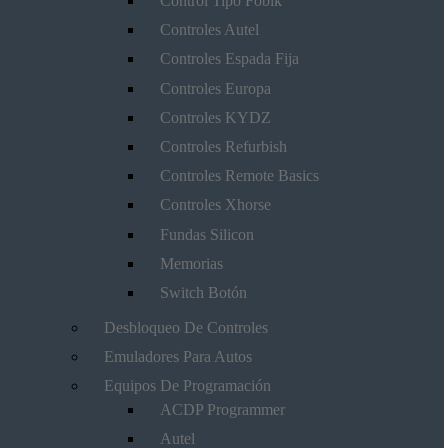
Control Tipo Fobik
Controles Autel
Controles Espada Fija
Controles Europa
Controles KYDZ
Controles Refurbish
Controles Remote Basics
Controles Xhorse
Fundas Silicon
Memorias
Switch Botón
Desbloqueo De Controles
Emuladores Para Autos
Equipos De Programación
ACDP Programmer
Autel