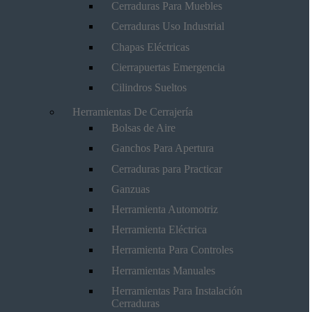
Cerraduras Para Muebles
Cerraduras Uso Industrial
Chapas Eléctricas
Cierrapuertas Emergencia
Cilindros Sueltos
Herramientas De Cerrajería
Bolsas de Aire
Ganchos Para Apertura
Cerraduras para Practicar
Ganzuas
Herramienta Automotriz
Herramienta Eléctrica
Herramienta Para Controles
Herramientas Manuales
Herramientas Para Instalación
Cerraduras