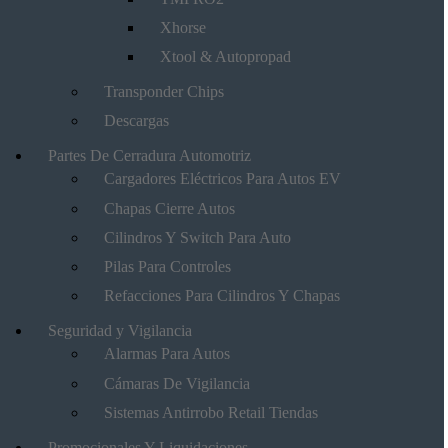
Xhorse
Xtool & Autopropad
Transponder Chips
Descargas
Partes De Cerradura Automotriz
Cargadores Eléctricos Para Autos EV
Chapas Cierre Autos
Cilindros Y Switch Para Auto
Pilas Para Controles
Refacciones Para Cilindros Y Chapas
Seguridad y Vigilancia
Alarmas Para Autos
Cámaras De Vigilancia
Sistemas Antirrobo Retail Tiendas
Promocionales Y Liquidaciones