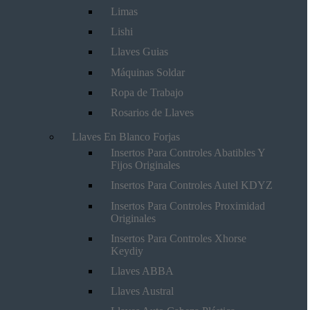
Limas
Lishi
Llaves Guias
Máquinas Soldar
Ropa de Trabajo
Rosarios de Llaves
Llaves En Blanco Forjas
Insertos Para Controles Abatibles Y
Fijos Originales
Insertos Para Controles Autel KDYZ
Insertos Para Controles Proximidad
Originales
Insertos Para Controles Xhorse
Keydiy
Llaves ABBA
Llaves Austral