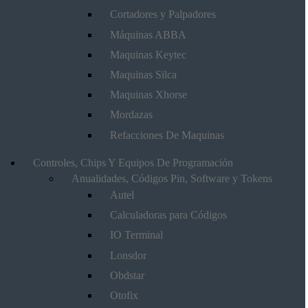
Cortadores y Palpadores
Máquinas ABBA
Maquinas Keytec
Maquinas Silca
Maquinas Xhorse
Mordazas
Refacciones De Maquinas
Controles, Chips Y Equipos De Programación
Anualidades, Códigos Pin, Software y Tokens
Autel
Calculadoras para Códigos
IO Terminal
Lonsdor
Obdstar
Otofix