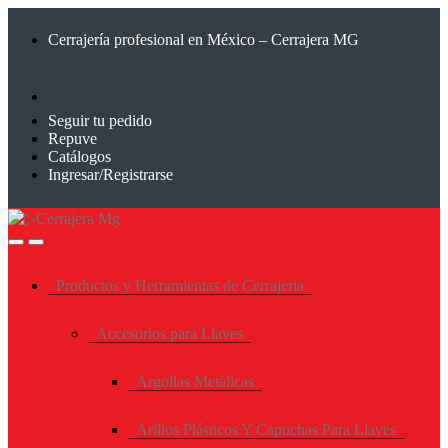
Saltar
Saltar
a
al
Cerrajería profesional en México – Cerrajera MG
la
contenido
navegación
Seguir tu pedido
Repuve
Catálogos
Ingresar/Registrarse
Productos y Herramientas de Cerrajeria
Accesorios para Llaves
Argollas Metálicas
Arillos Plásticos Y Capuchas Para Llaves