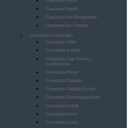
Candados Dexter
Candados Faitelli
Candados Para Refrigerador
Candados Para Ventana
Cerraduras Comerciales
Cerraduras Abba
Cerraduras Austral
Cerraduras Caja Fuerte y
Combinación
Cerraduras Dexter
Cerraduras Digitales
Cerraduras Digitales Excell
Cerraduras Electromagneticas
Cerraduras Faitelli
Cerraduras Inoxx
Cerraduras Locky