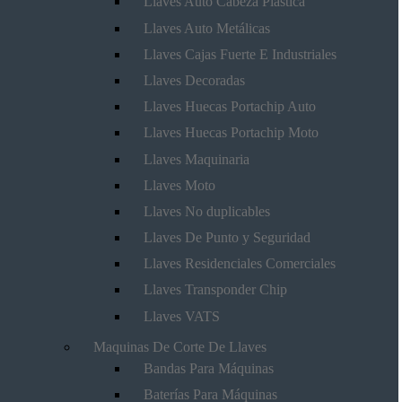
Llaves Auto Cabeza Plástica
Llaves Auto Metálicas
Llaves Cajas Fuerte E Industriales
Llaves Decoradas
Llaves Huecas Portachip Auto
Llaves Huecas Portachip Moto
Llaves Maquinaria
Llaves Moto
Llaves No duplicables
Llaves De Punto y Seguridad
Llaves Residenciales Comerciales
Llaves Transponder Chip
Llaves VATS
Maquinas De Corte De Llaves
Bandas Para Máquinas
Baterías Para Máquinas