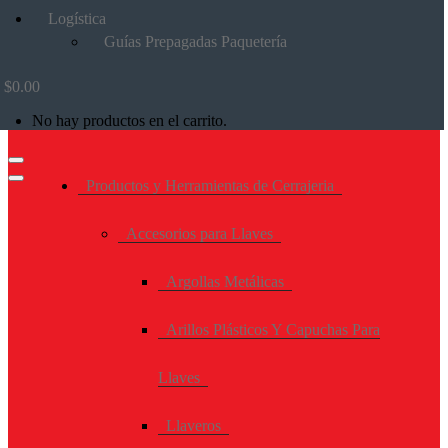
Logística
Guías Prepagadas Paquetería
$
0.00
No hay productos en el carrito.
Productos y Herramientas de Cerrajeria
Accesorios para Llaves
Argollas Metálicas
Arillos Plásticos Y Capuchas Para
Llaves
Llaveros