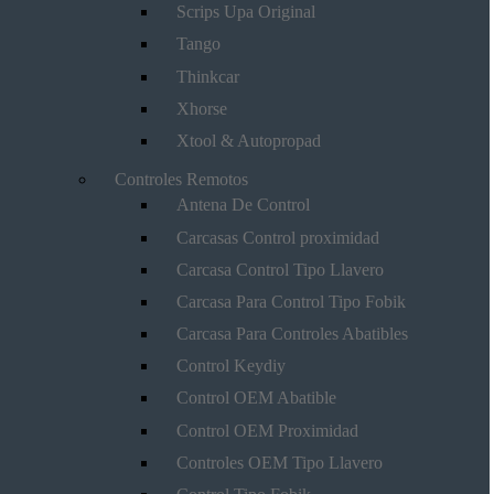
Scrips Upa Original
Tango
Thinkcar
Xhorse
Xtool & Autopropad
Controles Remotos
Antena De Control
Carcasas Control proximidad
Carcasa Control Tipo Llavero
Carcasa Para Control Tipo Fobik
Carcasa Para Controles Abatibles
Control Keydiy
Control OEM Abatible
Control OEM Proximidad
Controles OEM Tipo Llavero