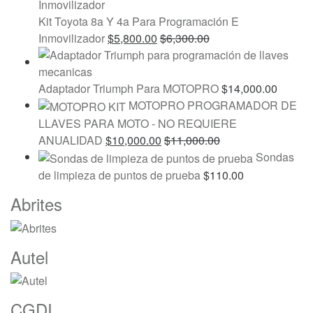
Kit Toyota 8a Y 4a Para Programación E
Inmovilizador
$
5,800.00
$
6,300.00
Adaptador Triumph Para MOTOPRO
$
14,000.00
MOTOPRO PROGRAMADOR DE
LLAVES PARA MOTO - NO REQUIERE
ANUALIDAD
$
10,000.00
$
11,000.00
Sondas
de limpieza de puntos de prueba
$
110.00
Marcas
Abrites
De
Carrusel
Autel
CGDI