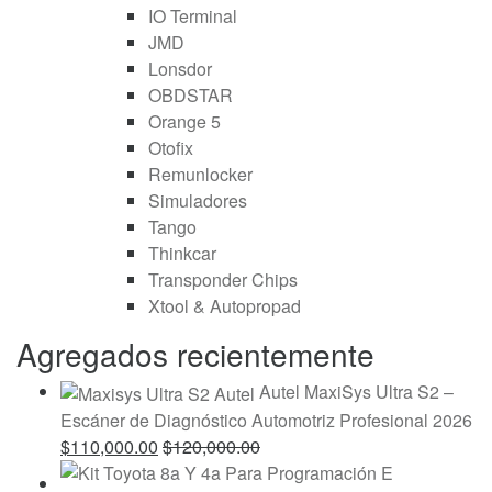
IO Terminal
JMD
Lonsdor
OBDSTAR
Orange 5
Otofix
Remunlocker
Simuladores
Tango
Thinkcar
Transponder Chips
Xtool & Autopropad
Agregados recientemente
Autel MaxiSys Ultra S2 –
Escáner de Diagnóstico Automotriz Profesional 2026
$
110,000.00
$
120,000.00