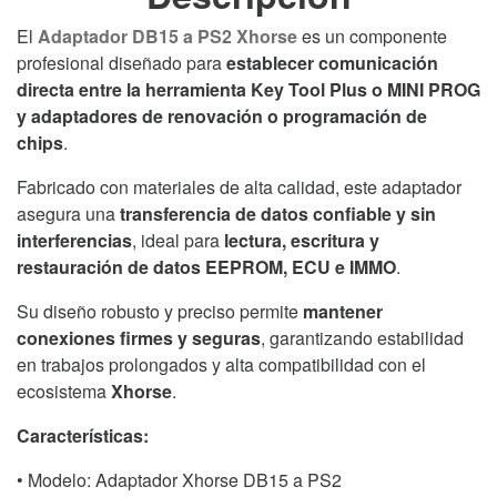
para
Key
El
Adaptador DB15 a PS2 Xhorse
es un componente
Tool
profesional diseñado para
establecer comunicación
Plus
directa entre la herramienta Key Tool Plus o MINI PROG
y
y adaptadores de renovación o programación de
MINI
chips
.
PROG
Fabricado con materiales de alta calidad, este adaptador
–
asegura una
transferencia de datos confiable y sin
Conector
interferencias
, ideal para
lectura, escritura y
de
restauración de datos EEPROM, ECU e IMMO
.
Comunicación
para
Su diseño robusto y preciso permite
mantener
Programación
conexiones firmes y seguras
, garantizando estabilidad
y
en trabajos prolongados y alta compatibilidad con el
Lectura
ecosistema
Xhorse
.
de
Chips
Características:
cantidad
• Modelo: Adaptador Xhorse DB15 a PS2