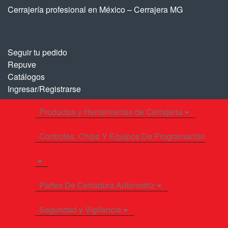
Saltar
Saltar
Cerrajería profesional en México – Cerrajera MG
a
al
la
contenido
navegación
Seguir tu pedido
Repuve
Catálogos
Ingresar/Registrarse
Productos y Herramientas de Cerrajeria
Controles, Chips Y Equipos De Programación
Partes De Cerradura Automotriz
Seguridad y Vigilancia