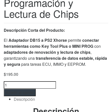
Programación y
Lectura de Chips
Descripción Corta del Producto:
El
Adaptador DB15 a PS2 Xhorse
permite
conectar
herramientas como Key Tool Plus o MINI PROG
con
adaptadores de renovación y lectura de chips
,
garantizando una
transferencia de datos estable, rápida
y segura
para tareas ECU, IMMO y EEPROM.
$
195.00
Adaptador
DB15
Añadir al carrito
a
Descripción
PS2
Xhorse
Descripción