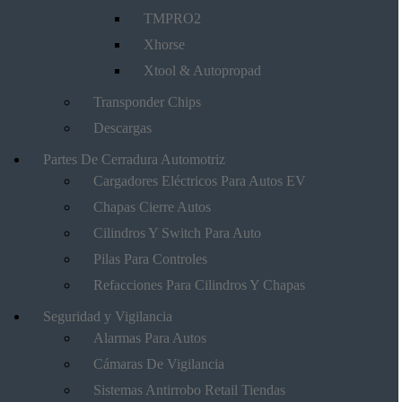
TMPRO2
Xhorse
Xtool & Autopropad
Transponder Chips
Descargas
Partes De Cerradura Automotriz
Cargadores Eléctricos Para Autos EV
Chapas Cierre Autos
Cilindros Y Switch Para Auto
Pilas Para Controles
Refacciones Para Cilindros Y Chapas
Seguridad y Vigilancia
Alarmas Para Autos
Cámaras De Vigilancia
Sistemas Antirrobo Retail Tiendas