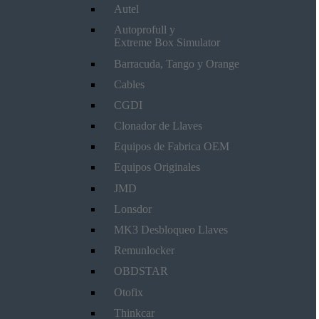
Autel
Autoprofull y
Extreme Box Simulator
Barracuda, Tango y Orange
Cables
CGDI
Clonador de Llaves
Equipos de Fabrica OEM
Equipos Originales
JMD
Lonsdor
MK3 Desbloqueo Llaves
Remunlocker
OBDSTAR
Otofix
Thinkcar