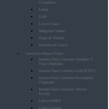
Cerraduras
Limas
Lishi
Llaves Guias
Máquinas Soldar
Ropa de Trabajo
Rosarios de Llaves
Llaves En Blanco Forjas
Insertos Para Controles Abatibles Y
Fijos Originales
Insertos Para Controles Autel KDYZ
Insertos Para Controles Proximidad
Originales
Insertos Para Controles Xhorse
Keydiy
Llaves ABBA
Llaves Austral