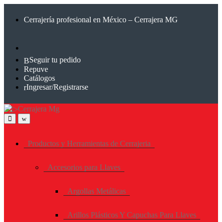
Saltar
Saltar
a
al
Cerrajería profesional en México – Cerrajera MG
la
contenido
navegación
Seguir tu pedido
Repuve
Catálogos
Ingresar/Registrarse
Productos y Herramientas de Cerrajeria
Accesorios para Llaves
Argollas Metálicas
Arillos Plásticos Y Capuchas Para Llaves