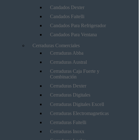
Candados Dexter
Candados Faitelli
Candados Para Refrigerador
Candados Para Ventana
Cerraduras Comerciales
Cerraduras Abba
Cerraduras Austral
Cerraduras Caja Fuerte y
Combinación
Cerraduras Dexter
Cerraduras Digitales
Cerraduras Digitales Excell
Cerraduras Electromagneticas
Cerraduras Faitelli
Cerraduras Inoxx