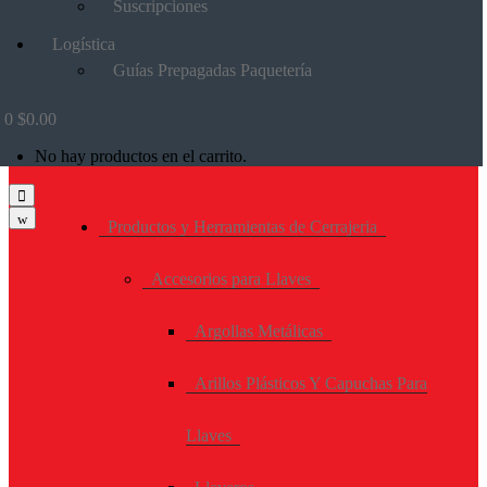
Suscripciones
Logística
Guías Prepagadas Paquetería
0
$
0.00
No hay productos en el carrito.
Productos y Herramientas de Cerrajeria
Accesorios para Llaves
Argollas Metálicas
Arillos Plásticos Y Capuchas Para
Llaves