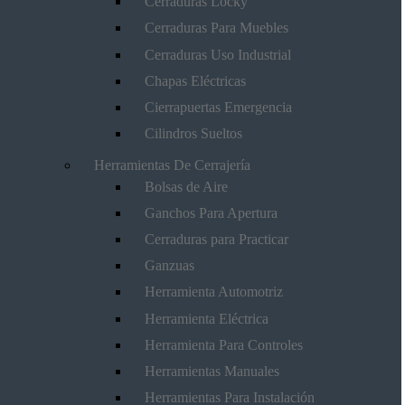
Cerraduras Locky
Cerraduras Para Muebles
Cerraduras Uso Industrial
Chapas Eléctricas
Cierrapuertas Emergencia
Cilindros Sueltos
Herramientas De Cerrajería
Bolsas de Aire
Ganchos Para Apertura
Cerraduras para Practicar
Ganzuas
Herramienta Automotriz
Herramienta Eléctrica
Herramienta Para Controles
Herramientas Manuales
Herramientas Para Instalación