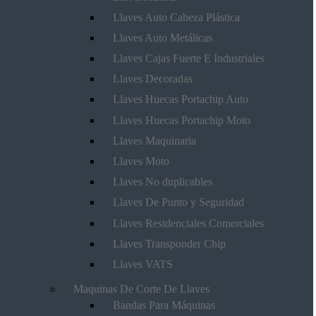
Llaves Auto Cabeza Plástica
Llaves Auto Metálicas
Llaves Cajas Fuerte E Industriales
Llaves Decoradas
Llaves Huecas Portachip Auto
Llaves Huecas Portachip Moto
Llaves Maquinaria
Llaves Moto
Llaves No duplicables
Llaves De Punto y Seguridad
Llaves Residenciales Comerciales
Llaves Transponder Chip
Llaves VATS
Maquinas De Corte De Llaves
Bandas Para Máquinas