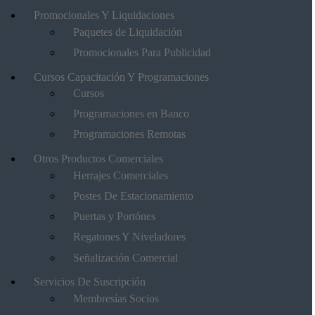
Promocionales Y Liquidaciones
Paquetes de Liquidación
Promocionales Para Publicidad
Cursos Capacitación Y Programaciones
Cursos
Programaciones en Banco
Programaciones Remotas
Otros Productos Comerciales
Herrajes Comerciales
Postes De Estacionamiento
Puertas y Portónes
Regatones Y Niveladores
Señalización Comercial
Servicios De Suscripción
Membresías Socios