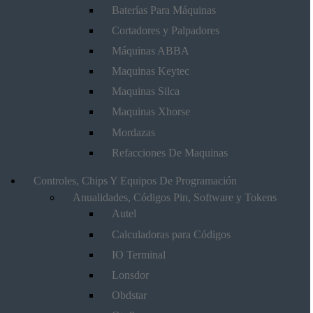
Baterías Para Máquinas
Cortadores y Palpadores
Máquinas ABBA
Maquinas Keytec
Maquinas Silca
Maquinas Xhorse
Mordazas
Refacciones De Maquinas
Controles, Chips Y Equipos De Programación
Anualidades, Códigos Pin, Software y Tokens
Autel
Calculadoras para Códigos
IO Terminal
Lonsdor
Obdstar