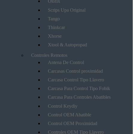
Otofix
Scrips Upa Original
Tango
Thinkcar
Xhorse
Xtool & Autopropad
Controles Remotos
Antena De Control
Carcasas Control proximidad
Carcasa Control Tipo Llavero
Carcasa Para Control Tipo Fobik
Carcasa Para Controles Abatibles
Control Keydiy
Control OEM Abatible
Control OEM Proximidad
Controles OEM Tipo Llavero