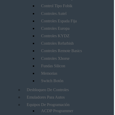
Control Tipo Fobik
Controles Autel
Controles Espada Fija
Controles Europa
Controles KYDZ
Controles Refurbish
Controles Remote Basics
Controles Xhorse
Fundas Silicon
Memorias
Switch Botón
Desbloqueo De Controles
Emuladores Para Autos
Equipos De Programación
ACDP Programmer