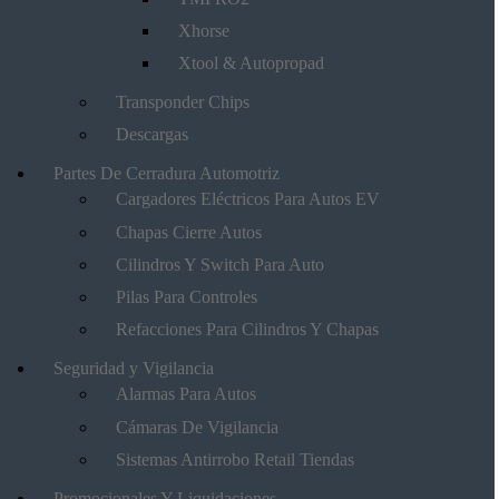
Xhorse
Xtool & Autopropad
Transponder Chips
Descargas
Partes De Cerradura Automotriz
Cargadores Eléctricos Para Autos EV
Chapas Cierre Autos
Cilindros Y Switch Para Auto
Pilas Para Controles
Refacciones Para Cilindros Y Chapas
Seguridad y Vigilancia
Alarmas Para Autos
Cámaras De Vigilancia
Sistemas Antirrobo Retail Tiendas
Promocionales Y Liquidaciones