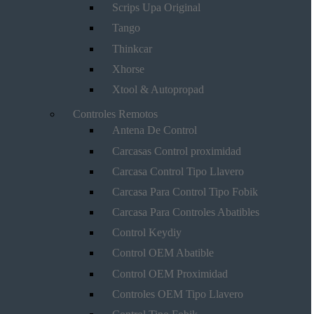
Scrips Upa Original
Tango
Thinkcar
Xhorse
Xtool & Autopropad
Controles Remotos
Antena De Control
Carcasas Control proximidad
Carcasa Control Tipo Llavero
Carcasa Para Control Tipo Fobik
Carcasa Para Controles Abatibles
Control Keydiy
Control OEM Abatible
Control OEM Proximidad
Controles OEM Tipo Llavero