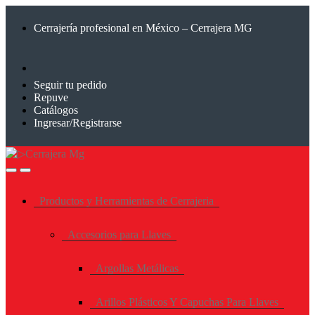
Saltar
Saltar
a
al
Cerrajería profesional en México – Cerrajera MG
la
contenido
navegación
Seguir tu pedido
Repuve
Catálogos
Ingresar/Registrarse
Productos y Herramientas de Cerrajeria
Accesorios para Llaves
Argollas Metálicas
Arillos Plásticos Y Capuchas Para Llaves