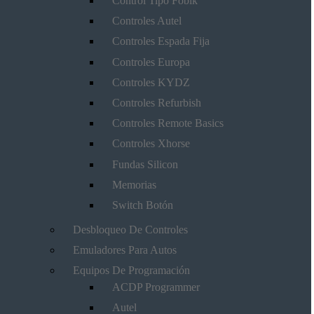
Control Tipo Fobik
Controles Autel
Controles Espada Fija
Controles Europa
Controles KYDZ
Controles Refurbish
Controles Remote Basics
Controles Xhorse
Fundas Silicon
Memorias
Switch Botón
Desbloqueo De Controles
Emuladores Para Autos
Equipos De Programación
ACDP Programmer
Autel