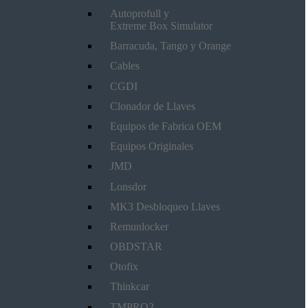
Autoprofull y
Extreme Box Simulator
Barracuda, Tango y Orange
Cables
CGDI
Clonador de Llaves
Equipos de Fabrica OEM
Equipos Originales
JMD
Lonsdor
MK3 Desbloqueo Llaves
Remunlocker
OBDSTAR
Otofix
Thinkcar
TMPRO2