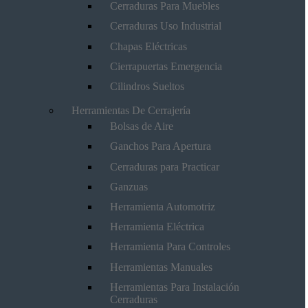
Cerraduras Para Muebles
Cerraduras Uso Industrial
Chapas Eléctricas
Cierrapuertas Emergencia
Cilindros Sueltos
Herramientas De Cerrajería
Bolsas de Aire
Ganchos Para Apertura
Cerraduras para Practicar
Ganzuas
Herramienta Automotriz
Herramienta Eléctrica
Herramienta Para Controles
Herramientas Manuales
Herramientas Para Instalación
Cerraduras