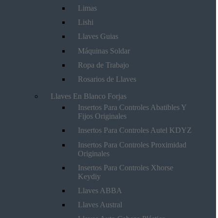
Limas
Lishi
Llaves Guias
Máquinas Soldar
Ropa de Trabajo
Rosarios de Llaves
Llaves En Blanco Forjas
Insertos Para Controles Abatibles Y
Fijos Originales
Insertos Para Controles Autel KDYZ
Insertos Para Controles Proximidad
Originales
Insertos Para Controles Xhorse
Keydiy
Llaves ABBA
Llaves Austral