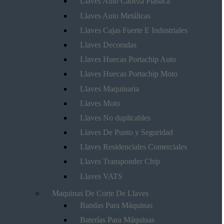
Llaves Auto Cabeza Plástica
Llaves Auto Metálicas
Llaves Cajas Fuerte E Industriales
Llaves Decoradas
Llaves Huecas Portachip Auto
Llaves Huecas Portachip Moto
Llaves Maquinaria
Llaves Moto
Llaves No duplicables
Llaves De Punto y Seguridad
Llaves Residenciales Comerciales
Llaves Transponder Chip
Llaves VATS
Maquinas De Corte De Llaves
Bandas Para Máquinas
Baterías Para Máquinas