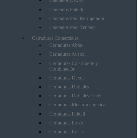
Candados Dexter
Candados Faitelli
Candados Para Refrigerador
Candados Para Ventana
Cerraduras Comerciales
Cerraduras Abba
Cerraduras Austral
Cerraduras Caja Fuerte y
Combinación
Cerraduras Dexter
Cerraduras Digitales
Cerraduras Digitales Excell
Cerraduras Electromagneticas
Cerraduras Faitelli
Cerraduras Inoxx
Cerraduras Locky