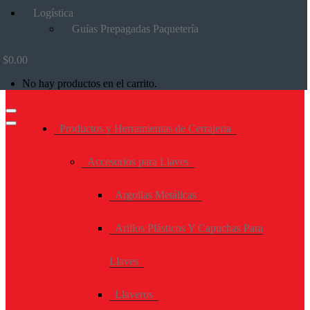
Logística
Guías Prepagadas Paquetería
$
0.00
No hay productos en el carrito.
Productos y Herramientas de Cerrajeria
Accesorios para Llaves
Argollas Metálicas
Arillos Plásticos Y Capuchas Para
Llaves
Llaveros