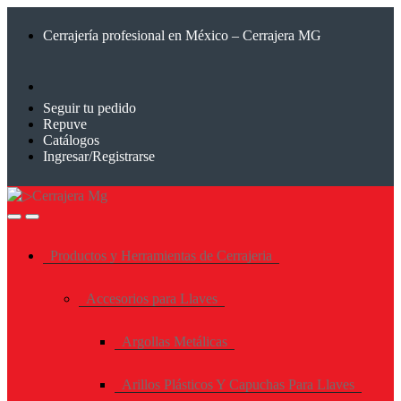
Saltar
Saltar
a
al
Cerrajería profesional en México – Cerrajera MG
la
contenido
navegación
Seguir tu pedido
Repuve
Catálogos
Ingresar/Registrarse
Productos y Herramientas de Cerrajeria
Accesorios para Llaves
Argollas Metálicas
Arillos Plásticos Y Capuchas Para Llaves