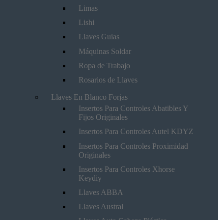
Limas
Lishi
Llaves Guias
Máquinas Soldar
Ropa de Trabajo
Rosarios de Llaves
Llaves En Blanco Forjas
Insertos Para Controles Abatibles Y
Fijos Originales
Insertos Para Controles Autel KDYZ
Insertos Para Controles Proximidad
Originales
Insertos Para Controles Xhorse
Keydiy
Llaves ABBA
Llaves Austral