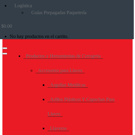
Logística
Guías Prepagadas Paquetería
$
0.00
No hay productos en el carrito.
Productos y Herramientas de Cerrajeria
Accesorios para Llaves
Argollas Metálicas
Arillos Plásticos Y Capuchas Para
Llaves
Llaveros