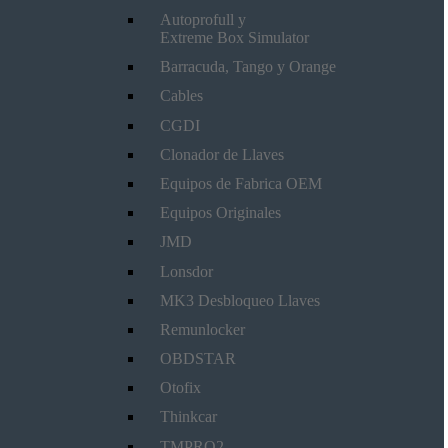
Autoprofull y
Extreme Box Simulator
Barracuda, Tango y Orange
Cables
CGDI
Clonador de Llaves
Equipos de Fabrica OEM
Equipos Originales
JMD
Lonsdor
MK3 Desbloqueo Llaves
Remunlocker
OBDSTAR
Otofix
Thinkcar
TMPRO2