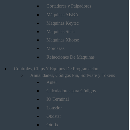
Cortadores y Palpadores
Máquinas ABBA
Maquinas Keytec
Maquinas Silca
Maquinas Xhorse
Mordazas
Refacciones De Maquinas
Controles, Chips Y Equipos De Programación
Anualidades, Códigos Pin, Software y Tokens
Autel
Calculadoras para Códigos
IO Terminal
Lonsdor
Obdstar
Otofix