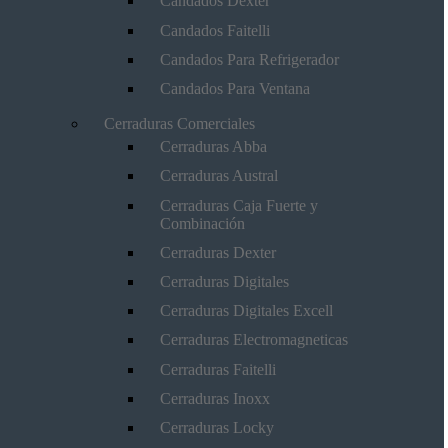
Candados Dexter
Candados Faitelli
Candados Para Refrigerador
Candados Para Ventana
Cerraduras Comerciales
Cerraduras Abba
Cerraduras Austral
Cerraduras Caja Fuerte y
Combinación
Cerraduras Dexter
Cerraduras Digitales
Cerraduras Digitales Excell
Cerraduras Electromagneticas
Cerraduras Faitelli
Cerraduras Inoxx
Cerraduras Locky