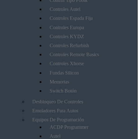
Control Tipo Fobik
Controles Autel
Controles Espada Fija
Controles Europa
Controles KYDZ
Controles Refurbish
Controles Remote Basics
Controles Xhorse
Fundas Silicon
Memorias
Switch Botón
Desbloqueo De Controles
Emuladores Para Autos
Equipos De Programación
ACDP Programmer
Autel