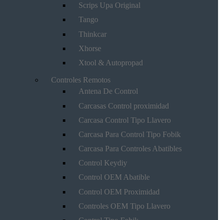
Scrips Upa Original
Tango
Thinkcar
Xhorse
Xtool & Autopropad
Controles Remotos
Antena De Control
Carcasas Control proximidad
Carcasa Control Tipo Llavero
Carcasa Para Control Tipo Fobik
Carcasa Para Controles Abatibles
Control Keydiy
Control OEM Abatible
Control OEM Proximidad
Controles OEM Tipo Llavero