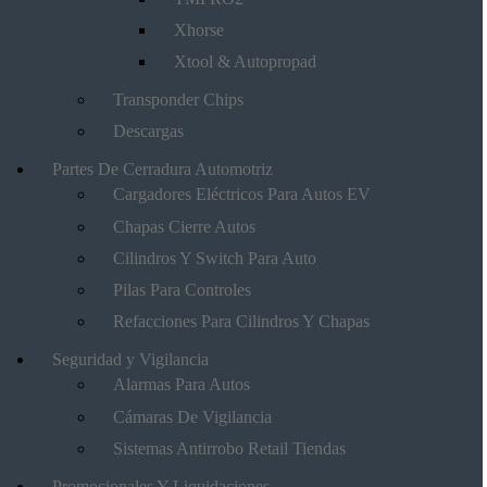
Xhorse
Xtool & Autopropad
Transponder Chips
Descargas
Partes De Cerradura Automotriz
Cargadores Eléctricos Para Autos EV
Chapas Cierre Autos
Cilindros Y Switch Para Auto
Pilas Para Controles
Refacciones Para Cilindros Y Chapas
Seguridad y Vigilancia
Alarmas Para Autos
Cámaras De Vigilancia
Sistemas Antirrobo Retail Tiendas
Promocionales Y Liquidaciones