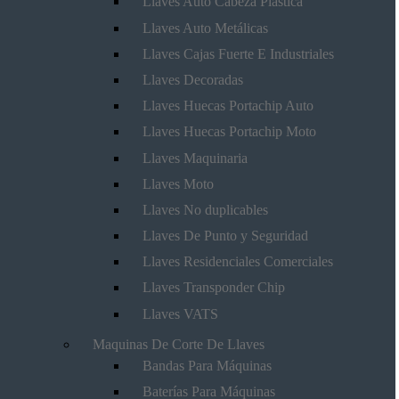
Llaves Auto Cabeza Plástica
Llaves Auto Metálicas
Llaves Cajas Fuerte E Industriales
Llaves Decoradas
Llaves Huecas Portachip Auto
Llaves Huecas Portachip Moto
Llaves Maquinaria
Llaves Moto
Llaves No duplicables
Llaves De Punto y Seguridad
Llaves Residenciales Comerciales
Llaves Transponder Chip
Llaves VATS
Maquinas De Corte De Llaves
Bandas Para Máquinas
Baterías Para Máquinas