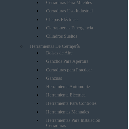
Cerraduras Para Muebles
Cerraduras Uso Industrial
Chapas Eléctricas
Cierrapuertas Emergencia
Cilindros Sueltos
Herramientas De Cerrajería
Bolsas de Aire
Ganchos Para Apertura
Cerraduras para Practicar
Ganzuas
Herramienta Automotriz
Herramienta Eléctrica
Herramienta Para Controles
Herramientas Manuales
Herramientas Para Instalación
Cerraduras