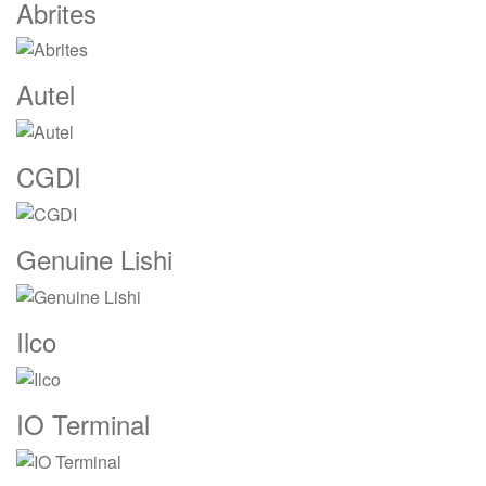
Marcas
Abrites
De
Carrusel
Autel
CGDI
Genuine Lishi
Ilco
IO Terminal