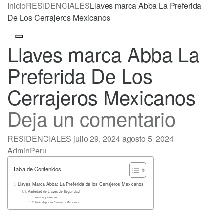
Inicio
RESIDENCIALES
Llaves marca Abba La Preferida
De Los Cerrajeros Mexicanos
Toggle
Llaves marca Abba La
navigation
Preferida De Los
Cerrajeros Mexicanos
Deja un comentario
RESIDENCIALES
julio 29, 2024
agosto 5, 2024
AdminPeru
Tabla de Contenidos
Llaves Marca Abba: La Preferida de los Cerrajeros Mexicanos
Variedad de Llaves de Seguridad
Tamaños y Diseños:
Preferida por los Cerrajeros Mexicanos