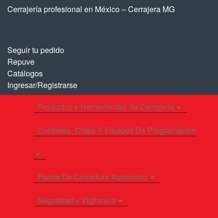
Saltar
Saltar
Cerrajería profesional en México – Cerrajera MG
a
al
la
contenido
navegación
Seguir tu pedido
Repuve
Catálogos
Ingresar/Registrarse
Productos y Herramientas de Cerrajeria
Controles, Chips Y Equipos De Programación
Partes De Cerradura Automotriz
Seguridad y Vigilancia