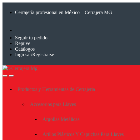
Saltar
Saltar
a
al
Cerrajería profesional en México – Cerrajera MG
la
contenido
navegación
Seguir tu pedido
Repuve
Catálogos
Ingresar/Registrarse
Productos y Herramientas de Cerrajeria
Accesorios para Llaves
Argollas Metálicas
Arillos Plásticos Y Capuchas Para Llaves