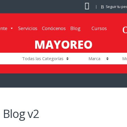
Seguir tu pe
ante
Servicios
Conócenos
Blog
Cursos
MAYOREO
Blog v2