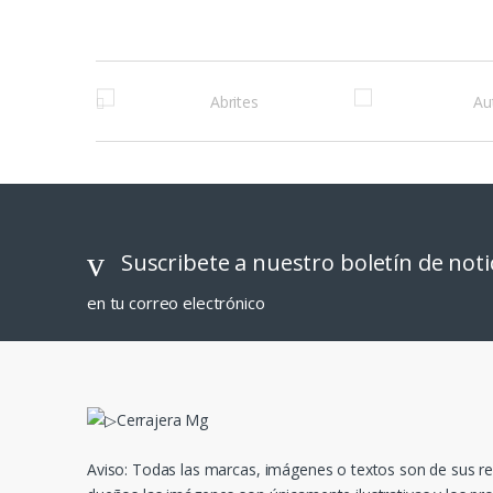
M
a
r
c
a
Suscribete a nuestro boletín de noti
s
en tu correo electrónico
D
e
C
a
Aviso: Todas las marcas, imágenes o textos son de sus r