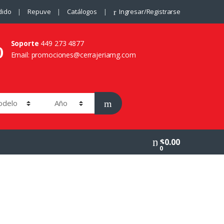
dido
Repuve
Catálogos
Ingresar/Registrarse
Soporte
449 273 4877
Email: promociones@cerrajeriamg.com
$
0.00
0